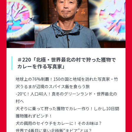
＃220「北極・世界最北の村で狩った獲物で
カレーを作る写真家」
地球上の76%制覇！150の国と地域を訪れた写真家・竹
沢うるまが辺境のスパイス飯を食らう旅
-20℃！人口40人！真冬のグリーンランド・世界最北の
村へ
犬ぞりに乗って狩った獲物でカレー作り！しかし10日間
獲物獲れずピンチ！
犬の餌用のセイウチをカレーに！そのお味は？
世界で4番目に臭い北極飯“キビア”とは？