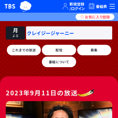
TBSグループキャラクター『ワクティ』
TBSテレビ｜ときめくときを。
番組表
月
クレイジージャーニー
よる
これまでの放送
配信
募集
番組について
2023年9月11日の放送