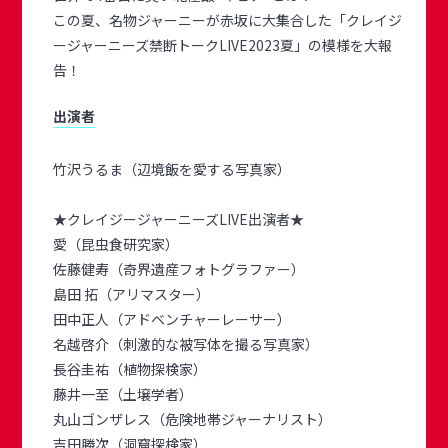
この夏、名物ジャーニーが赤坂に大集合した「クレイジ
ージャーニーズ禁断トークLIVE2023夏」の模様を大報
告！
出演者
竹沢うるま（辺境飯を愛する写真家）
★クレイジージャーニーズLIVE出演者★
愛（昆虫食研究家）
佐藤健寿（奇界遺産フォトグラファー）
島田 拓（アリマスター）
田中正人（アドベンチャーレーサー）
名越啓介（刺激的な被写体を撮る写真家）
長谷圭祐（植物探検家）
藤井一至（土壌学者）
丸山ゴンザレス（危険地帯ジャーナリスト）
吉田勝次（洞窟探検家）