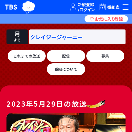
TBSグループキャラクター『ワクティ』
TBSテレビ｜ときめくときを。
番組表
月
クレイジージャーニー
よる
これまでの放送
配信
募集
番組について
2023年5月29日の放送