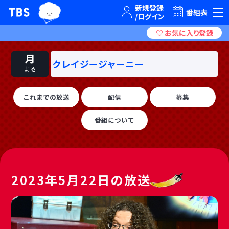
TBSグループキャラクター『ワクティ』
TBSテレビ｜ときめくときを。
番組表
月
クレイジージャーニー
よる
これまでの放送
配信
募集
番組について
2023年5月22日の放送