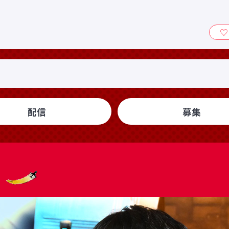
ィ』
配信
募集
送