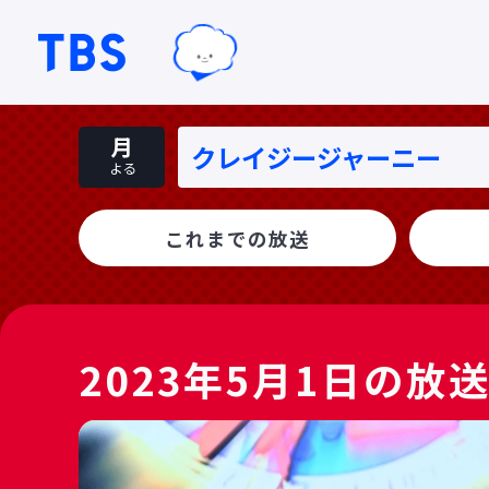
TBSグループキャラクター『ワクテ
TBSテレビ｜ときめくときを。
月
クレイジージャーニー
よる
これまでの放送
2023年5月1日の放