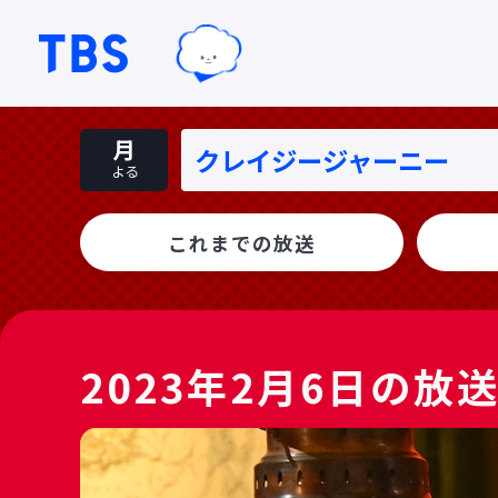
TBSグループキャラクター『ワクテ
TBSテレビ｜ときめくときを。
月
クレイジージャーニー
よる
これまでの放送
2023年2月6日の放