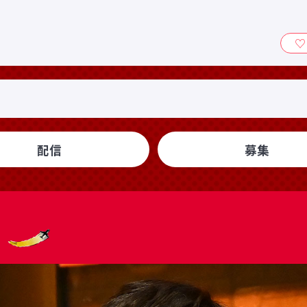
ィ』
配信
募集
送