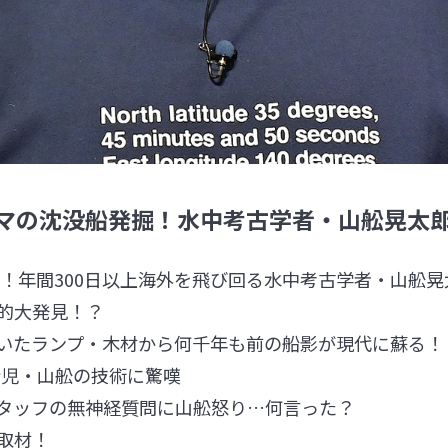
ローマの沈没船発掘！水中考古学者・山舩晃太
掘！年間300日以上海外を飛び回る水中考古学者・山舩晃
的大発見！？
いたランプ・木材から何千年も前の船影が現代に蘇る！
命児・山舩の技術に驚嘆
タッフの無神経質問に山舩怒り…何言った？
取材！