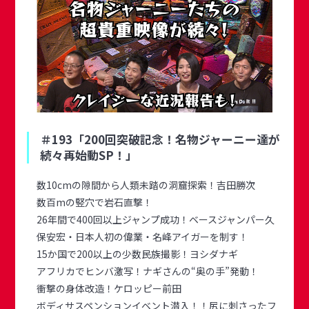
＃193「200回突破記念！名物ジャーニー達が
続々再始動SP！」
数10cmの隙間から人類未踏の洞窟探索！吉田勝次
数百mの竪穴で岩石直撃！
26年間で400回以上ジャンプ成功！ベースジャンパー久
保安宏・日本人初の偉業・名峰アイガーを制す！
15か国で200以上の少数民族撮影！ヨシダナギ
アフリカでヒンバ激写！ナギさんの“奥の手”発動！
衝撃の身体改造！ケロッピー前田
ボディサスペンションイベント潜入！！尻に刺さったフ