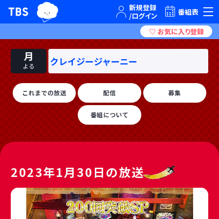
TBSグループキャラクター『ワクティ』
TBSテレビ｜ときめくときを。
番組表
月
クレイジージャーニー
よる
これまでの放送
配信
募集
番組について
2023年1月30日の放送