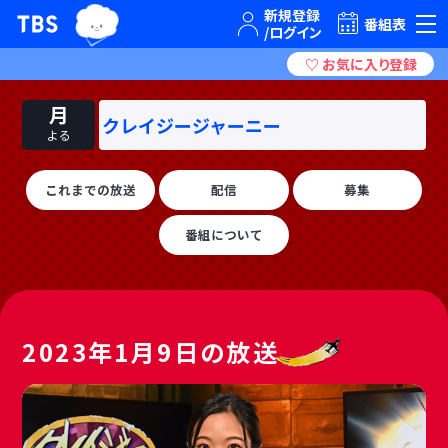
TBSグループキャラクター『ワクティ』
TBSテレビ｜ときめくときを。
番組表
月
クレイジージャーニー
よる
これまでの放送
配信
募集
番組について
2023年1月9日の放送