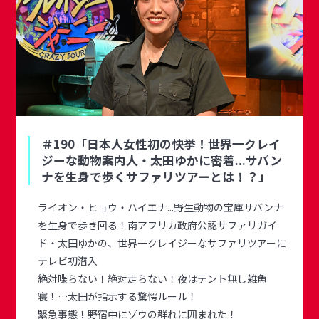
＃190「日本人女性初の快挙！世界一クレイ
ジーな動物案内人・太田ゆかに密着...サバン
ナを生身で歩くサファリツアーとは！？」
ライオン・ヒョウ・ハイエナ...野生動物の宝庫サバンナ
を生身で歩き回る！南アフリカ政府公認サファリガイ
ド・太田ゆかの、世界一クレイジーなサファリツアーに
テレビ初潜入
絶対喋らない！絶対走らない！夜はテント無し雑魚
寝！…太田が指示する驚愕ルール！
緊急事態！野宿中にゾウの群れに囲まれた！