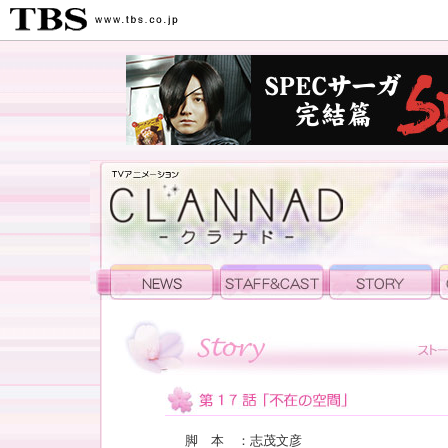
脚 本 ：志茂文彦