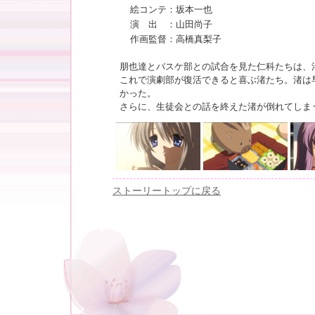
絵コンテ：坂本一也
演 出 ：山田尚子
作画監督：高橋真梨子
朋也達とバスケ部との試合を見た仁科たちは、
これで演劇部が復活できると喜ぶ渚たち。渚は
かった。
さらに、生徒会との話を終えた渚が倒れてしま
ストーリートップに戻る