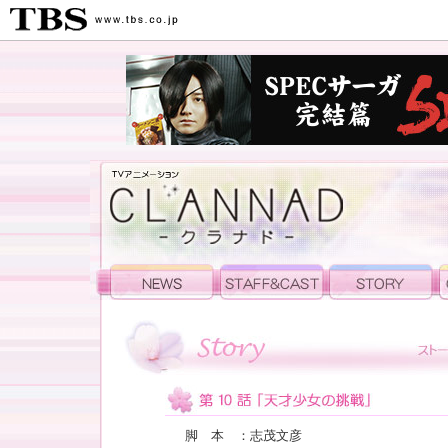
脚 本 ：志茂文彦