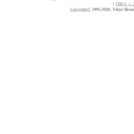
｜
TBSトッ
Copyright
©
1995-2026, Tokyo Broadc