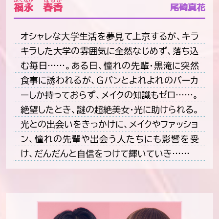
福永
春香
尾碕真花
オシャレな大学生活を夢見て上京するが、キラ
キラした大学の雰囲気に全然なじめず、落ち込
む毎日……。ある日、憧れの先輩・黒滝に突然
食事に誘われるが、Ｇパンとよれよれのパーカ
ーしか持っておらず、メイクの知識もゼロ……。
絶望したとき、謎の超絶美女・光に助けられる。
光との出会いをきっかけに、メイクやファッショ
ン、憧れの先輩や出会う人たちにも影響を受
け、だんだんと自信をつけて輝いていき……