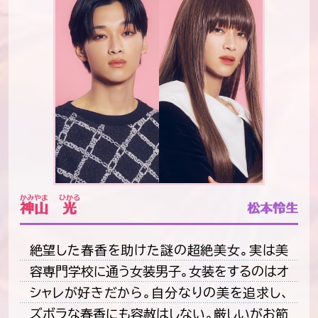
かみやま
ひかる
神山
光
松本怜生
絶望した春香を助けた謎の超絶美女。実は美
容専門学校に通う女装男子。女装をするのはオ
シャレが好きだから。自分なりの美を追求し、
ズボラな春香にも容赦はしない。厳しいがお節