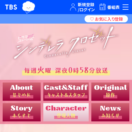
TBSグループキャラクター『ワクティ』
TBSテレビ｜ときめくときを。
番組表
火
0
58
毎週
曜 深夜
時
分放送
はじめに
キャスト＆スタッフ
原作
あらすじ
登場人物
お知らせ