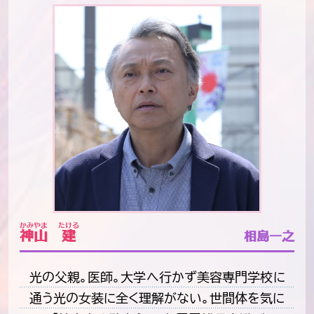
かみやま
たける
神山
建
相島一之
光の父親。医師。大学へ行かず美容専門学校に
通う光の女装に全く理解がない。世間体を気に