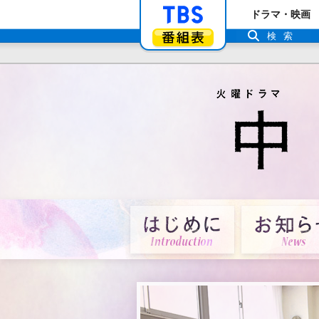
「TBSテレビ」ト
ドラマ・映画
番組表
検索