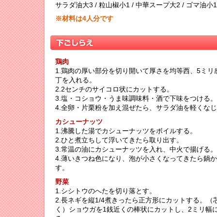
サラダ油大3 / 粒山椒小1 / 中華スープ大2 / ゴマ油小1
※材料は4人分です
鶏肉
1.鶏肉の厚い部分を切り開いて厚さを均等西、5ミリ
丁を入れる。
2.2センチのサイコロ状にカットする。
3.塩・コショウ・うま味調味料・酒で下味をつける。
4.全卵・片栗粉を加え混ぜたら、サラダ油を軽くな
カシューナッツ
1.沸騰した湯でカシューナッツをボイルする。
2.ひと煮立ちして浮いてきたら取り出す。
3.常温の油にカシューナッツを入れ、中火で揚げる。
4.薄いきつね色になり、泡が小さくなってきたら鍋
す。
野菜
1.シシトウのへたを切り落とす。
2.長ネギを縦1/4煮きったら正方形にカットする。（
く）ショウガを1銭近くの棒状にカットし、2ミリ幅