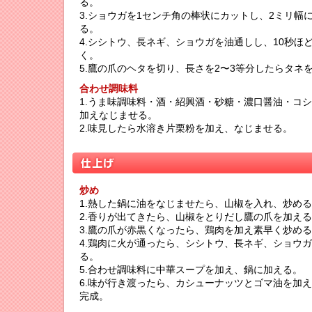
る。
3.ショウガを1センチ角の棒状にカットし、2ミリ幅
る。
4.シシトウ、長ネギ、ショウガを油通しし、10秒ほ
く。
5.鷹の爪のヘタを切り、長さを2〜3等分したらタネ
合わせ調味料
1.うま味調味料・酒・紹興酒・砂糖・濃口醤油・コ
加えなじませる。
2.味見したら水溶き片栗粉を加え、なじませる。
炒め
1.熱した鍋に油をなじませたら、山椒を入れ、炒め
2.香りが出てきたら、山椒をとりだし鷹の爪を加え
3.鷹の爪が赤黒くなったら、鶏肉を加え素早く炒め
4.鶏肉に火が通ったら、シシトウ、長ネギ、ショウ
る。
5.合わせ調味料に中華スープを加え、鍋に加える。
6.味が行き渡ったら、カシューナッツとゴマ油を加
完成。