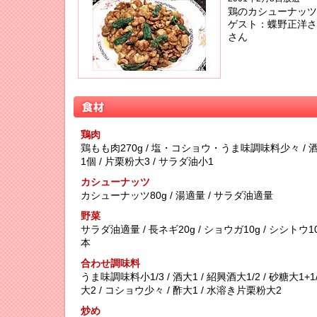
鶏のカシューナッツ
ゲスト：蝶野正洋さ
さん
鶏肉
鶏もも肉270g / 塩・コショウ・うま味調味料少々 / 酒大
1個 / 片栗粉大3 / サラダ油小1
カシューナッツ
カシューナッツ80g / 湯適量 / サラダ油適量
野菜
サラダ油適量 / 長ネギ20g / ショウガ10g / シシトウ1
本
合わせ調味料
うま味調味料小1/3 / 酒大1 / 紹興酒大1/2 / 砂糖大1+1
大2 / コショウ少々 / 酢大1 / 水溶き片栗粉大2
炒め