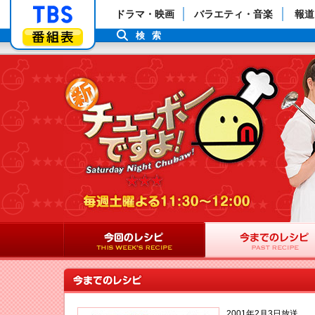
「TBSテレビ」トップページ
ドラマ・映画
バラエティ・音楽
報道
番組表
検索
2001年2月3日放送