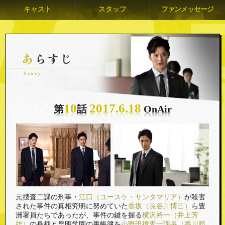
キャスト
スタッフ
ファンメッセージ
10
2017.6.18
第
話
OnAir
元捜査二課の刑事・
江口（ユースケ・サンタマリア）
が殺害
された事件の真相究明に努めていた
香坂（長谷川博己）
ら豊
洲署員たちであったが、事件の鍵を握る
横沢裕一（井上芳
雄）
の身柄と早明学園の裏帳簿を
小野田捜査一課長（香川照