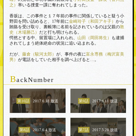
之）
率いる捜査一課に奪われてしまった。
香坂は、この事件と１７年前の事件に関係していると疑う小
野田を問い詰めると、17年前に
金崎玲子（和田アキ子）
から
賄賂を受け取り、裏帳簿に名前を記されているのは父親の
敦
史（木場勝己）
だと打ち明けられる。
愕然とする中、留置場に入れられ、
山田（岡田将生）
も逮捕
されてしまう絶体絶命の状況に追い込まれる。
だが、
藤倉（駿河太郎）
が、事件の夜に
富永専務（梅沢富美
男）
が電話をしていた相手を調べ上げると…。
B
ackNumber
第10話
2017.6.18 放送
第9話
2017.6.11 放送
第8話
2017.6.4 放送
第7話
2017.5.28 放送