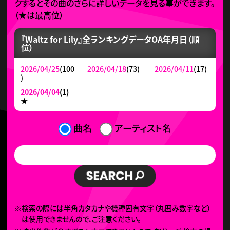
クするとその曲のさらに詳しいデータを見る事ができます。
（
★
は最高位）
『Waltz for Lily』全ランキングデータ
OA年月日（順
位）
2026/04/25
(100
2026/04/18
(73)
2026/04/11
(17)
)
2026/04/04
(1)
★
曲名
アーティスト名
※検索の際には半角カタカナや機種固有文字（丸囲み数字など）
は使用できませんので、ご注意ください。