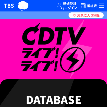
TBSグループキャラクター『ワクティ』
TBSテレビ｜ときめくときを。
番組表
DATABASE