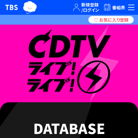
TBSグループキャラクター『ワクティ』
TBSテレビ｜ときめくときを。
番組表
DATABASE