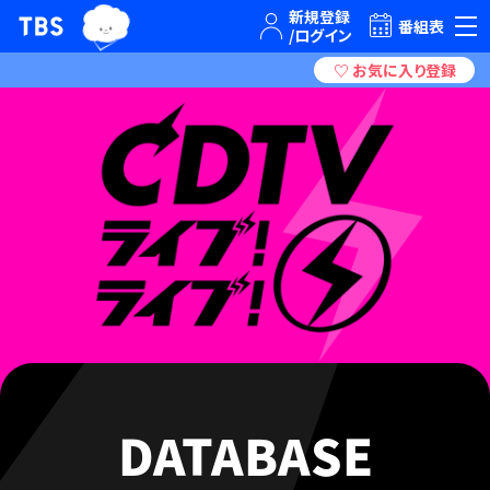
TBSグループキャラクター『ワクティ』
TBSテレビ｜ときめくときを。
番組表
DATABASE