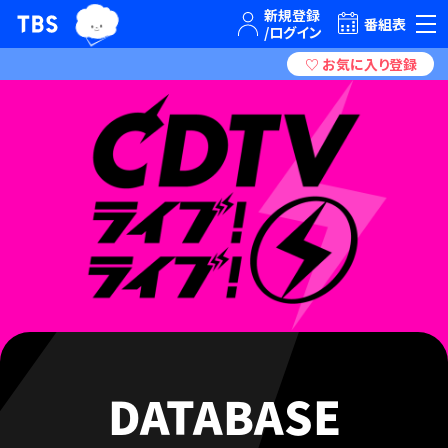
TBSグループキャラクター『ワクティ』
TBSテレビ｜ときめくときを。
番組表
DATABASE