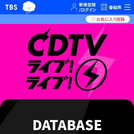
TBSグループキャラクター『ワクティ』
TBSテレビ｜ときめくときを。
番組表
DATABASE