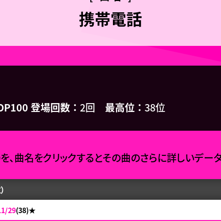
携帯電話
OP100 登場回数
2回
最高位
38位
0を、曲名をクリックするとその曲のさらに詳しいデー
）
11/29
(38)
★