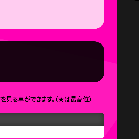
タを見る事ができます。
（
★
は最高位）