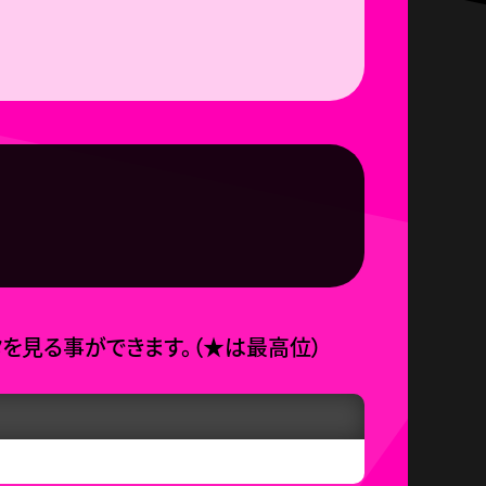
タを見る事ができます。
（
★
は最高位）