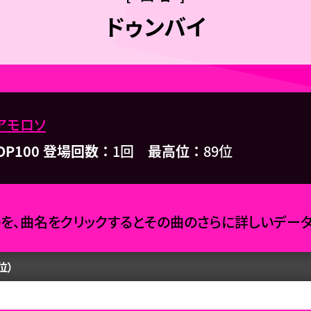
ドゥンバイ
アモロソ
OP100 登場回数
1回
最高位
89位
0を、曲名をクリックするとその曲のさらに詳しいデー
位）