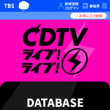
TBSグループキャラクター『ワクティ』
TBSテレビ｜ときめくときを。
番組表
DATABASE