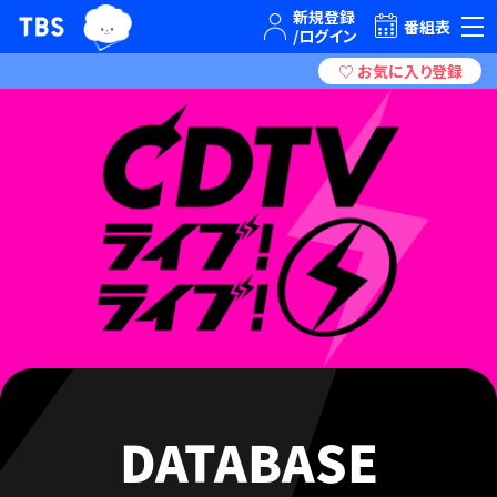
TBSグループキャラクター『ワクティ』
TBSテレビ｜ときめくときを。
番組表
DATABASE