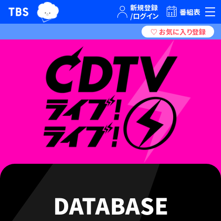
TBSグループキャラクター『ワクティ』
TBSテレビ｜ときめくときを。
番組表
DATABASE