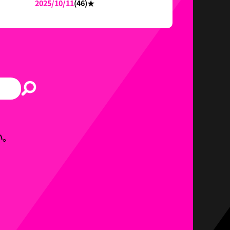
2025/10/11
(46)
★
。