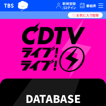
TBSグループキャラクター『ワクティ』
TBSテレビ｜ときめくときを。
番組表
DATABASE