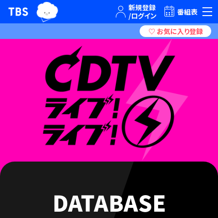
TBSグループキャラクター『ワクティ』
TBSテレビ｜ときめくときを。
番組表
DATABASE