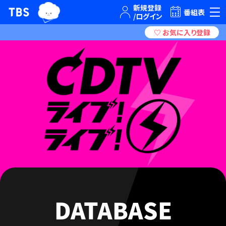
TBSグループキャラクター『ワクティ』
TBSテレビ｜ときめくときを。
番組表
DATABASE