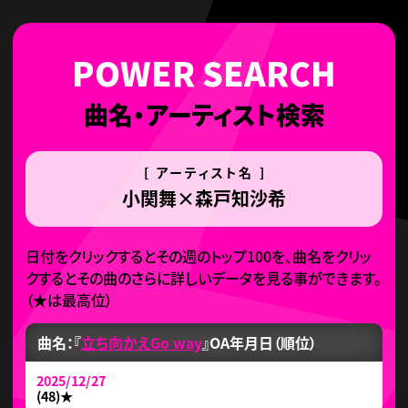
曲名・アーティスト検索
[ アーティスト名 ]
小関舞×森戸知沙希
日付をクリックするとその週のトップ100を、曲名をクリッ
クするとその曲のさらに詳しいデータを見る事ができます。
（
★
は最高位）
曲名：『
立ち向かえGo way
』
OA年月日（順位）
2025/12/27
(48)
★