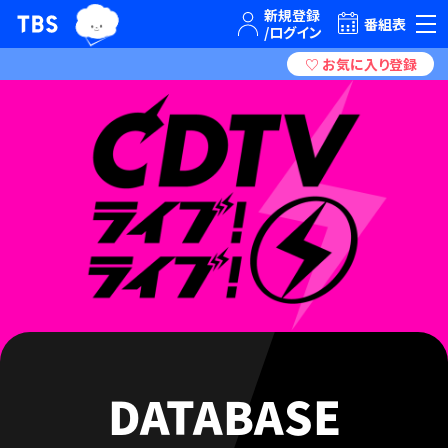
TBSグループキャラクター『ワクティ』
TBSテレビ｜ときめくときを。
番組表
DATABASE