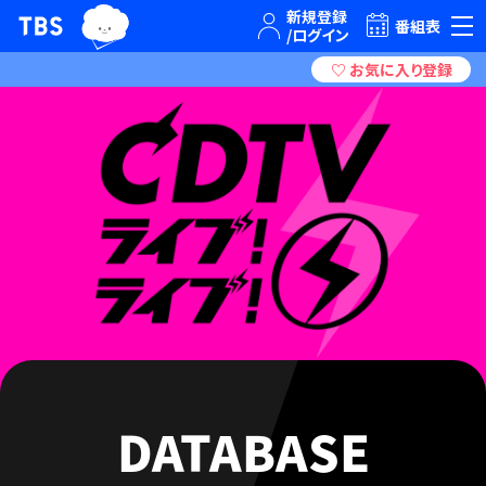
TBSグループキャラクター『ワクティ』
TBSテレビ｜ときめくときを。
番組表
DATABASE