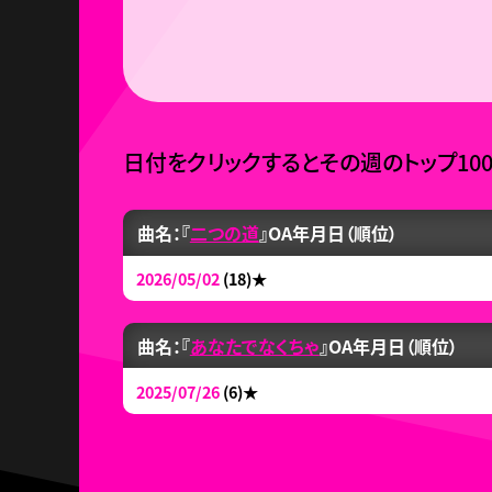
日付をクリックするとその週のトップ10
曲名：『
二つの道
』
OA年月日（順位）
2026/05/02
(18)
★
曲名：『
あなたでなくちゃ
』
OA年月日（順位）
2025/07/26
(6)
★