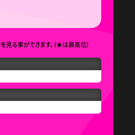
タを見る事ができます。
（
★
は最高位）