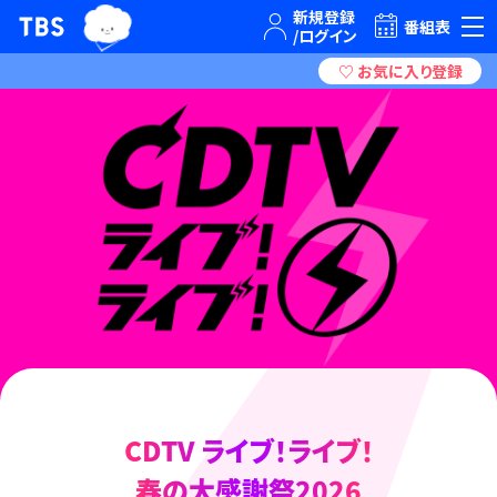
TBSテレビ｜ときめくときを。
番組表
CDTV ライブ！ライブ！
春の大感謝祭2026