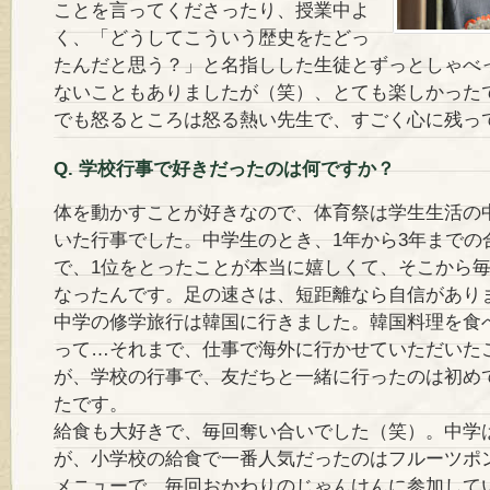
ことを言ってくださったり、授業中よ
く、「どうしてこういう歴史をたどっ
たんだと思う？」と名指しした生徒とずっとしゃべ
ないこともありましたが（笑）、とても楽しかった
でも怒るところは怒る熱い先生で、すごく心に残っ
Q. 学校行事で好きだったのは何ですか？
体を動かすことが好きなので、体育祭は学生生活の
いた行事でした。中学生のとき、1年から3年までの
で、1位をとったことが本当に嬉しくて、そこから
なったんです。足の速さは、短距離なら自信があり
中学の修学旅行は韓国に行きました。韓国料理を食
って…それまで、仕事で海外に行かせていただいた
が、学校の行事で、友だちと一緒に行ったのは初め
たです。
給食も大好きで、毎回奪い合いでした（笑）。中学
が、小学校の給食で一番人気だったのはフルーツポ
メニューで、毎回おかわりのじゃんけんに参加して