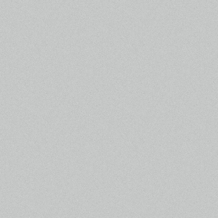
した！
2.08.30
サントラ情報
を更新しました！
2.08.30
ギャラリー #7
を公開しました！
2.08.30
ものがたり #8
を更新しました！
2.08.30
ここがすごいぞ○○自慢！
を更新し
ました！
2.08.30
森高ちゃんコーナー Vol.7
を更新し
ました！
2.08.30
お悩み相談コーナー Q6
を更新しま
した！
2.08.23
劇中に登場したガム
が期間限定発
売！
2.08.23
ギャラリー #6
を公開しました！
2.08.23
ものがたり #7
を更新しました！
2.08.23
ここがすごいぞ○○自慢！
を更新し
ました！
2.08.23
森高ちゃんコーナー Vol.6
を更新し
ました！
2.08.23
お悩み相談コーナー Q5
を更新しま
した！
2.08.23
警察官四方山ばなし 第六回
を更新
しました！
2.08.16
主題歌CD
プレゼント！
2.08.16
ギャラリー #5
を公開しました！
2.08.16
ものがたり #6
を更新しました！