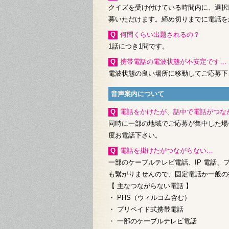
クイズを受け付けている時間内に、選択
募いただけます。締め切りまでに電話を
Q何問くらい出題されるの？
1話につき1問です。
Q携帯電話の電波状態が不安定です…
電波状態の良い場所に移動してご応募下
音声案内について
Q電話をかけたが、話中で電話がつな
同時に一部の地域でご応募が集中した場
度お電話下さい。
Q電話を掛けたがつながらない…
一部のケーブルテレビ電話、IP 電話、
も繋がりませんので、固定電話か一般の
【 主なつながらない電話 】
・ PHS（ウィルコム含む）
・ プリペイド式携帯電話
・ 一部のケーブルテレビ電話