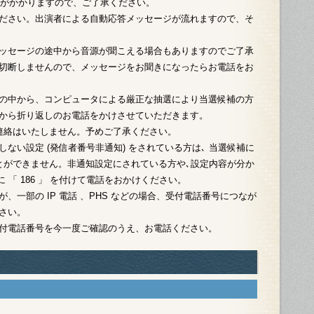
201
料がかかりますので、ご了承ください。
ださい。出演者による自動応答メッセージが流れますので、そ
201
201
ッセージの途中から音源が聞こえる場合もありますのでご了承
切断しませんので、メッセージをお聞きになったらお電話をお
201
201
の中から、コンピュータによる厳正な抽選により当選候補の方
201
から折り返しのお電話をかけさせていただきます。
201
連絡はいたしません。予めご了承ください。
201
ない設定 (発信者番号非通知) をされている方は､ 当選候補に
とができません。非通知設定にされている方や､設定内容が分か
201
に 「 186 」 を付けて電話をおかけください。
201
、一部の IP 電話 、PHS などの場合、受付電話番号につなが
さい。
201
付電話番号を今一度ご確認のうえ、お電話ください。
201
201
201
201
201