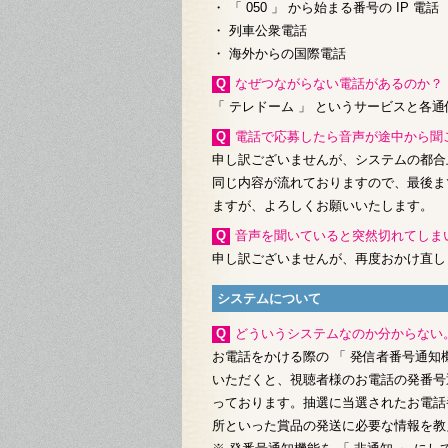
・ 「 050 」 から始まる番号の IP 電話
・ 列車公衆電話
・ 海外からの国際電話
Qなぜつながらない電話があるのか？
「 テレドーム 」 というサービスと各
Q電話で応募したら音声が途中から
申し訳ございませんが、システムの都合
同じ内容が流れておりますので、最後ま
ますが、よろしくお願いいたします。
Q音声を聞いていると突然切れてしま
申し訳ございませんが、再度おかけ直し
システムについて
Qどういうシステムなのか分からな
お電話をかける際の 「 発信者番号通知
いただくと、視聴者様のお電話の発番号
っております。抽選に当選されたお電話
所といった賞品の発送に必要な情報を教