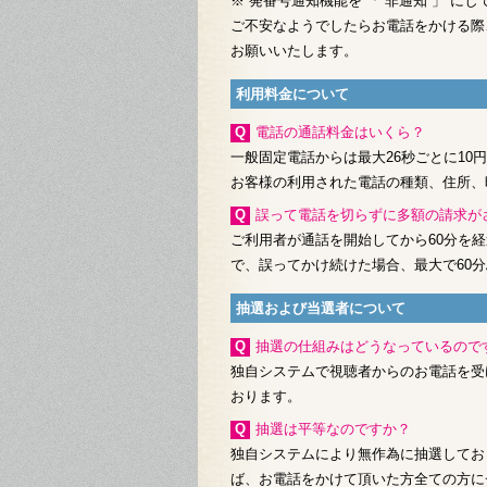
※ 発番号通知機能を 「 非通知 」 
ご不安なようでしたらお電話をかける際、
お願いいたします。
利用料金について
Q電話の通話料金はいくら？
一般固定電話からは最大26秒ごとに10
お客様の利用された電話の種類、住所、
Q誤って電話を切らずに多額の請求
ご利用者が通話を開始してから60分を
で、誤ってかけ続けた場合、最大で60
抽選および当選者について
Q抽選の仕組みはどうなっているので
独自システムで視聴者からのお電話を受
おります。
Q抽選は平等なのですか？
独自システムにより無作為に抽選してお
ば、お電話をかけて頂いた方全ての方に