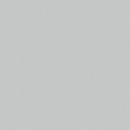
2.07.26
ものがたり #3
を更新しました！
2.07.26
森高ちゃんコーナー Vol.3
を更新し
ました！
2.07.26
警察官四方山ばなし 第三回
を更新
しました！
2.07.19
ギャラリー #2
を公開しました！
2.07.19
ものがたり #3
を更新しました！
2.07.19
森高ちゃんコーナー Vol.2
を更新し
ました！
2.07.19
警察官四方山ばなし 第二回
を更新
しました！
2.07.13
警察官四方山ばなし
をスタート！
2.07.12
ギャラリー
を公開しました！
2.07.12
ものがたり #2
を更新しました！
2.07.12
現場レポート
を更新しました！
2.07.12
森高ちゃんコーナー
をスタート！
2.07.12
ビギナーズゲーム
をオープンしま
した！
2.07.12
お知らせ
を更新しました！
2.07.09
視聴者プレゼント
を実施します！
2.07.08
お詫びと訂正
2.07.06
相関図
を更新しました！
2.07.04
現場レポート
がスタートしまし
た！
2.06.29
プレサイトがオープンしました！