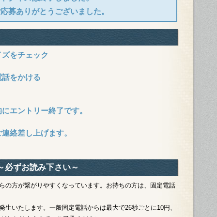
ご応募ありがとうございました。
201
201
201
201
イズをチェック
201
201
電話をかける
201
201
的にエントリー終了です。
201
201
ご連絡差し上げます。
201
201
～必ずお読み下さい～
201
らの方が繋がりやすくなっています。お持ちの方は、固定電話
201
201
発生いたします。一般固定電話からは最大で26秒ごとに10円、
201