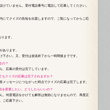
201
設けていません。受付電話番号に電話して応募してください。
201
201
内にてクイズの告知を出題しますので、ご覧になってからご応
201
201
201
おります。
201
があります。
201
201
け下さい。又、受付は放送終了から一時間後までです。
201
るの？
201
ら、応募の受付は完了しています。
201
201
くてもクイズの応募は完了されますか？
201
答メッセージにつながった時点でクイズの応募は完了します。
201
択肢を変更したい。どうしたらいいの？
201
ん。何度電話をかけても解答は無効になりませんので、再度正
201
201
、ご応募下さい。
201