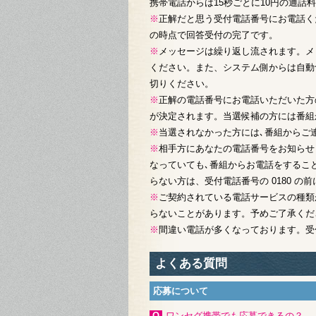
携帯電話からは15秒ごとに10円の通話
※
正解だと思う受付電話番号にお電話く
の時点で回答受付の完了です。
※
メッセージは繰り返し流されます。メ
ください。また、システム側からは自動
切りください。
※
正解の電話番号にお電話いただいた方
が決定されます。当選候補の方には番組
※
当選されなかった方には､番組からご
※
相手方にあなたの電話番号をお知らせし
なっていても､番組からお電話をするこ
らない方は、受付電話番号の 0180 の前
※
ご契約されている電話サービスの種類が
らないことがあります。予めご了承くだ
※
間違い電話が多くなっております。受
よくある質問
応募について
Qワンセグ携帯でも応募できるの？