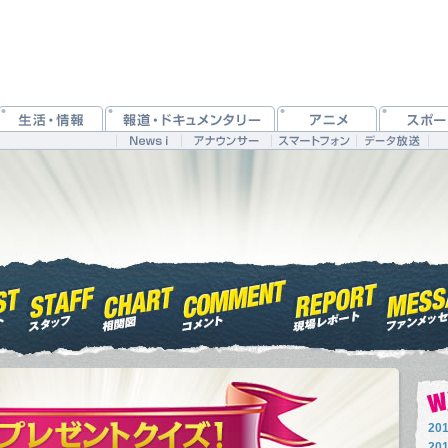
201
201