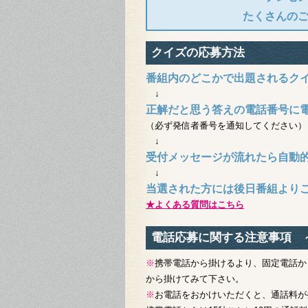
たくさんの
クイズの応募方法
番組内のどこかで出題されるク
↓
正解だと思う答えの電話番号に
（必ず発信者番号を通知してください）
↓
受付メッセージが流れたら自動
↓
当選された方には後日番組より
★よくある質問はこちら
電話応募に関する注意事項 
※
携帯電話から掛けるより、固定電話か
から掛けてみて下さい。
※
お電話をおかけいただくと、通話料が