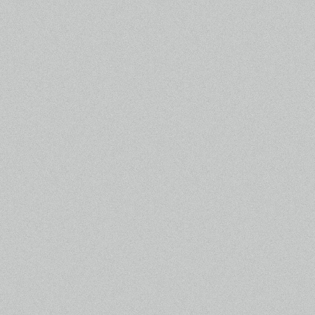
2.08.16
ここがすごいぞ○○自慢！
を更新し
ました！
2.08.16
森高ちゃんコーナー Vol.5
を更新し
ました！
2.08.16
お悩み相談コーナー Q4
を更新しま
した！
2.08.16
警察官四方山ばなし 第五回
を更新
しました！
2.08.09
ギャラリー #4
を公開しました！
2.08.09
ものがたり #5
を更新しました！
2.08.09
ここがすごいぞ○○自慢！
を更新し
ました！
2.08.09
森高ちゃんコーナー Vol.4
を更新し
ました！
2.08.09
お悩み相談コーナー Q3
を更新しま
した！
2.08.09
警察官四方山ばなし 第四回
を更新
しました！
2.08.08
サントラ
発売決定！
2.08.08
番宣情報
を更新しました！
2.08.03
第4話の最新予告動画
を更新しまし
た！
2.08.03
ここがすごいぞ○○自慢！
を更新し
ました！
2.08.03
お悩み相談コーナー Q2
を更新しま
した！
2.07.26
ギャラリー #3
を公開しました！