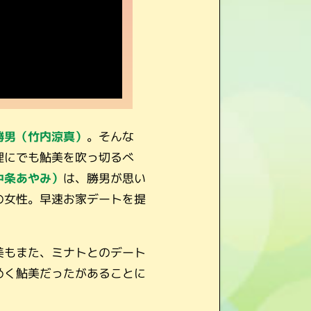
勝男（竹内涼真）
。そんな
理にでも鮎美を吹っ切るべ
中条あやみ）
は、勝男が思い
の女性。早速お家デートを提
美もまた、ミナトとのデート
めく鮎美だったがあることに