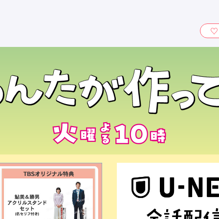
ィ』
Blu-ray＆DVD