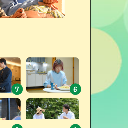
#7
#6
7
6
#2
#1