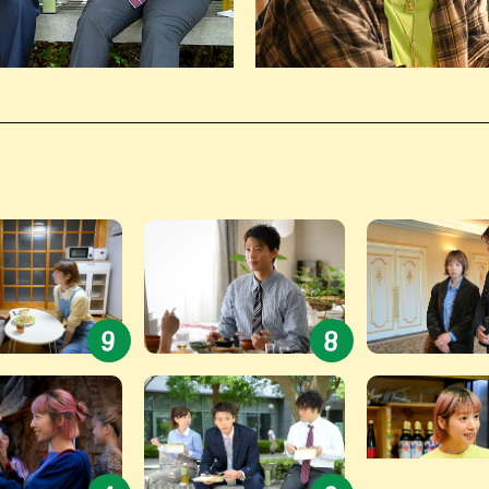
#9
#8
9
8
#4
#3