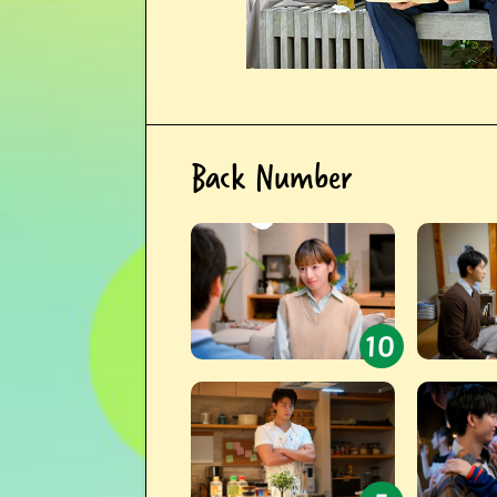
Back Number
#10
10
#5