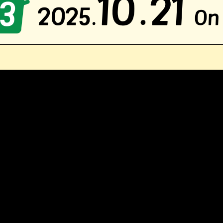
10.21
3
2025.
On 