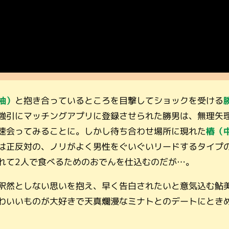
柚）
と抱き合っているところを目撃してショックを受ける
強引にマッチングアプリに登録させられた勝男は、無理矢
速会ってみることに。しかし待ち合わせ場所に現れた
椿（
は正反対の、ノリがよく男性をぐいぐいリードするタイプ
れて2人で食べるためのおでんを仕込むのだが…。
釈然としない思いを抱え、早く告白されたいと意気込む鮎
わいいものが大好きで天真爛漫なミナトとのデートにとき