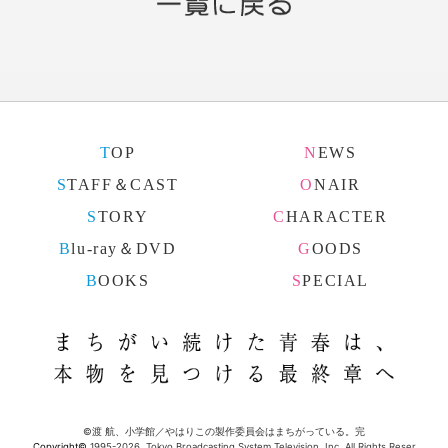
TOP
NEWS
STAFF＆CAST
ONAIR
STORY
CHARACTER
Blu-ray＆DVD
GOODS
BOOKS
SPECIAL
まちが
©渡 航、小学館／やはりこの製作委員会はまちがっている。完
Copyright©
1995-2026, Tokyo Broadcasting System Television, Inc. All Rights Reser