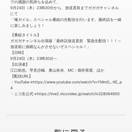
での感謝の気持ちを込めて、
9月24日（木）23時30分から、放送直前までガガガチャンネル
にて
「俺ガイル」スペシャル番組の生配信を行います。最終話を一緒
に楽しみましょう！
【番組タイトル】
ガガガチャンネル出張版「最終話放送直前 緊急生配信！！！～
放送前に仮眠なんかさせないぞスペシャル！」
【日時】
9月24日（木）23時30分～
【出演者】
江口拓也、早見沙織、東山奈央、MC：堀井茶渡、ほか
【配信URL】
・YouTube→https://www.youtube.com/watch?v=YMmG_-XE_p
4
・ニコ生公式→https://live2.nicovideo.jp/watch/lv328064950