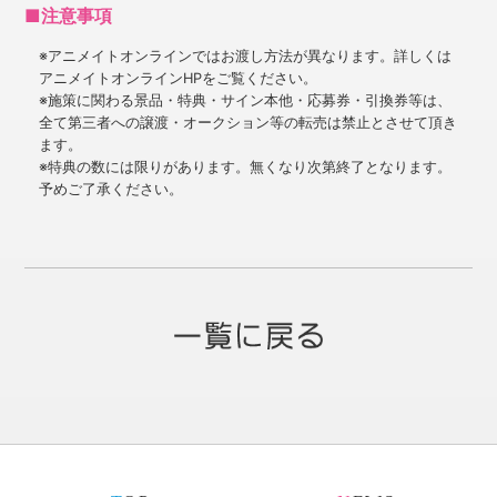
■注意事項
※アニメイトオンラインではお渡し方法が異なります。詳しくは
アニメイトオンラインHPをご覧ください。
※施策に関わる景品・特典・サイン本他・応募券・引換券等は、
全て第三者への譲渡・オークション等の転売は禁止とさせて頂き
ます。
※特典の数には限りがあります。無くなり次第終了となります。
予めご了承ください。