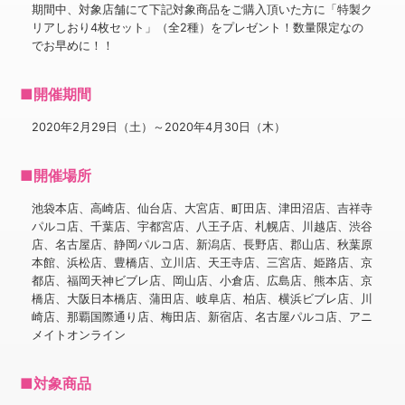
期間中、対象店舗にて下記対象商品をご購入頂いた方に「特製ク
リアしおり4枚セット」（全2種）をプレゼント！数量限定なの
でお早めに！！
■開催期間
2020年2月29日（土）～2020年4月30日（木）
■開催場所
池袋本店、高崎店、仙台店、大宮店、町田店、津田沼店、吉祥寺
パルコ店、千葉店、宇都宮店、八王子店、札幌店、川越店、渋谷
店、名古屋店、静岡パルコ店、新潟店、長野店、郡山店、秋葉原
本館、浜松店、豊橋店、立川店、天王寺店、三宮店、姫路店、京
都店、福岡天神ビブレ店、岡山店、小倉店、広島店、熊本店、京
橋店、大阪日本橋店、蒲田店、岐阜店、柏店、横浜ビブレ店、川
崎店、那覇国際通り店、梅田店、新宿店、名古屋パルコ店、アニ
メイトオンライン
■対象商品