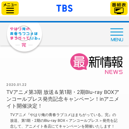
「TBSテレビ」トップ
サイドメニュー
2020.01.22
TVアニメ第3期 放送＆第1期・2期Blu-ray BOXア
ンコールプレス発売記念キャンペーン！inアニメ
イト開催決定！
TVアニメ『やはり俺の青春ラブコメはまちがっている。完』の
放送、第1期・2期のBlu-ray BOX＜アンコールプレス＞発売を記
念して、アニメイト各店にてキャンペーンを開催いたします！