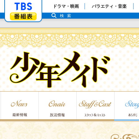
「TBSテレビ」トップページ
ドラマ・映画
バラエティ・音楽
番組表
検索
少年メイド 