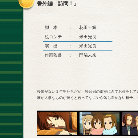
番外編「訪問！」
脚 本
：
花田十輝
絵コンテ
：
米田光良
演 出
：
米田光良
作画監督
：
門脇未来
授業がない３年生たちだが、軽音部の部室にきてお茶をして
唯が大事なものが届くと言ってなにやら落ち着かない様子。