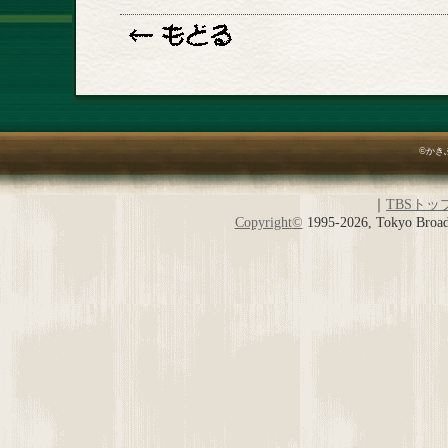
©かき
｜
TBSトッ
Copyright
©
1995-2026, Tokyo Broadc