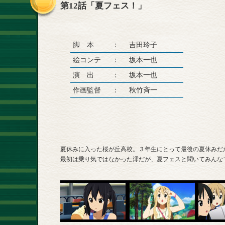
第12話「夏フェス！」
脚 本
：
吉田玲子
絵コンテ
：
坂本一也
演 出
：
坂本一也
作画監督
：
秋竹斉一
夏休みに入った桜が丘高校。３年生にとって最後の夏休みだ
最初は乗り気ではなかった澪だが、夏フェスと聞いてみんな