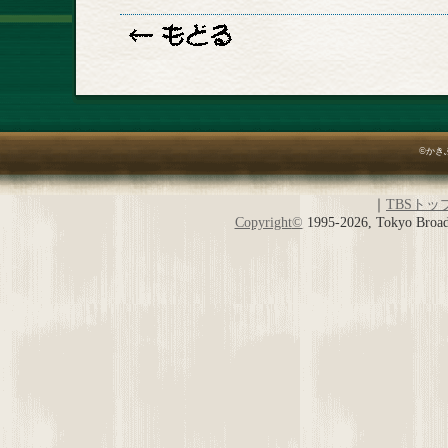
©かき
｜
TBSトッ
Copyright
©
1995-2026, Tokyo Broadc