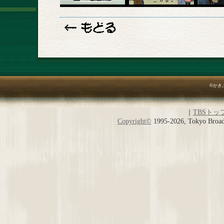
©かき
｜
TBSトッ
Copyright
©
1995-2026, Tokyo Broadc