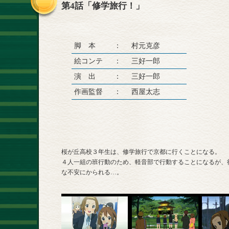
第4話「修学旅行！」
脚 本
：
村元克彦
絵コンテ
：
三好一郎
演 出
：
三好一郎
作画監督
：
西屋太志
桜が丘高校３年生は、修学旅行で京都に行くことになる。
４人一組の班行動のため、軽音部で行動することになるが、
な不安にかられる…。