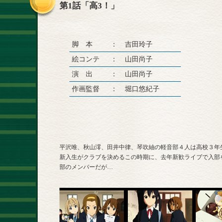
第1話「高3！」
脚 本
：
吉田玲子
絵コンテ
：
山田尚子
演 出
：
山田尚子
作画監督
：
堀口悠紀子
平沢唯、秋山澪、田井中律、琴吹紬の軽音部４人は高校３年
新入生がクラブを決めるこの時期に、去年新歓ライブで入部
部のメンバーだが…