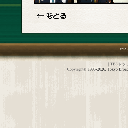
©かき
｜
TBSトッ
Copyright
©
1995-2026, Tokyo Broadc