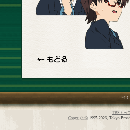
©かき
｜
TBSトッ
Copyright
©
1995-2026, Tokyo Broadc