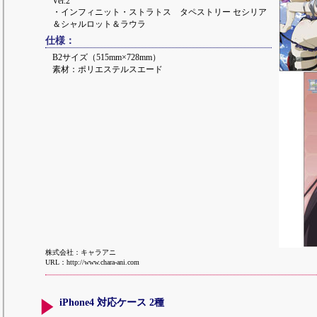
Ver.2
・インフィニット・ストラトス タペストリー セシリア
＆シャルロット＆ラウラ
仕様：
B2サイズ（515mm×728mm）
素材：ポリエステルスエード
株式会社：キャラアニ
URL：http://www.chara-ani.com
iPhone4 対応ケース 2種