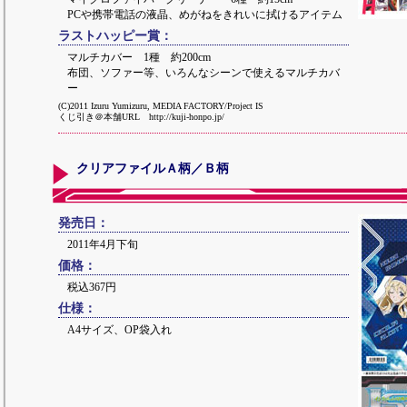
PCや携帯電話の液晶、めがねをきれいに拭けるアイテム
ラストハッピー賞：
マルチカバー 1種 約200cm
布団、ソファー等、いろんなシーンで使えるマルチカバ
ー
(C)2011 Izuru Yumizuru, MEDIA FACTORY/Project IS
くじ引き＠本舗URL http://kuji-honpo.jp/
クリアファイルＡ柄／Ｂ柄
発売日：
2011年4月下旬
価格：
税込367円
仕様：
A4サイズ、OP袋入れ