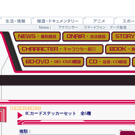
[1]
[2]
[3]
[4]
[5]
[6]
ICカードステッカーセット 全5種
種類：