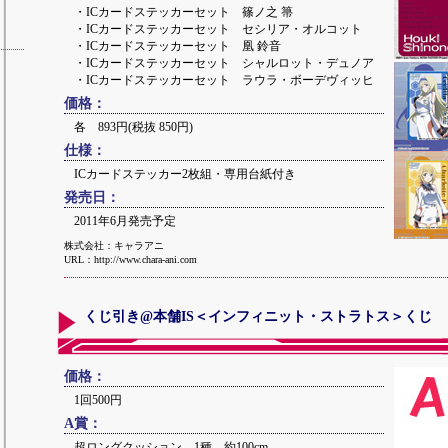
・ICカードステッカーセット 篠ノ之 箒
・ICカードステッカーセット セシリア・オルコット
・ICカードステッカーセット 凰 鈴音
・ICカードステッカーセット シャルロット・デュノア
・ICカードステッカーセット ラウラ・ボーデヴィッヒ
価格：
各 893円(税抜 850円)
仕様：
ICカードステッカー2枚組・専用台紙付き
発売日：
2011年6月発売予定
株式会社：キャラアニ
URL：http://www.chara-ani.com
くじ引き@本舗IS＜インフィニット・ストラトス＞くじ
価格：
1回500円
A賞：
超ロングクッション 1種 約100cm