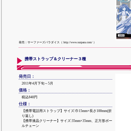
発売：サーファーズパラダイス（ http://www.surpara.com/ ）
携帯ストラップ＆クリーナー３種
発売日：
2011年4月下旬～5月
価格：
税込840円
仕様：
【携帯電話用ストラップ】サイズ:巾15mm×長さ100mm(折
り返し)
【携帯液晶クリーナー】サイズ:35mm×35mm、正方形ボー
ルチェーン