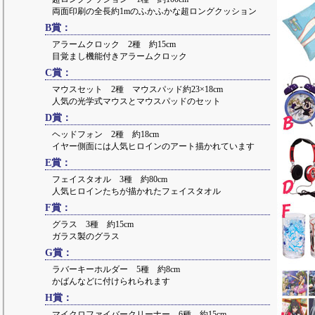
両面印刷の全長約1mのふかふかな超ロングクッション
B賞：
アラームクロック 2種 約15cm
目覚まし機能付きアラームクロック
C賞：
マウスセット 2種 マウスパッド約23×18cm
人気の光学式マウスとマウスパッドのセット
D賞：
ヘッドフォン 2種 約18cm
イヤー側面には人気ヒロインのアート描かれています
E賞：
フェイスタオル 3種 約80cm
人気ヒロインたちが描かれたフェイスタオル
F賞：
グラス 3種 約15cm
ガラス製のグラス
G賞：
ラバーキーホルダー 5種 約8cm
かばんなどに付けられられます
H賞：
マイクロファイバークリーナー 6種 約15cm