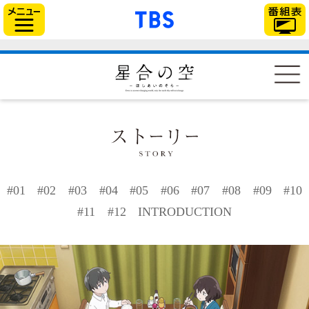
「TBSテレビ」トップ
サイドメニュー
#01
#02
#03
#04
#05
#06
#07
#08
#09
#10
#11
#12
INTRODUCTION