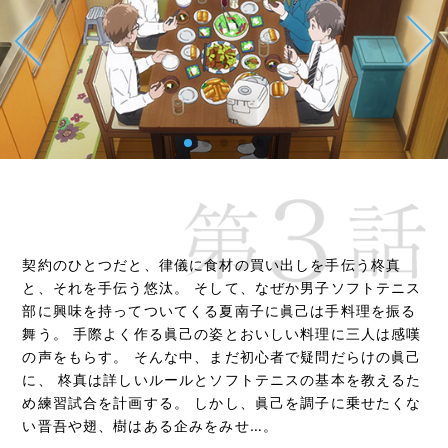
契約のひとつだと、律儀に食材の買い出しを手伝う柊真
と、
それを手伝う悠汰。
そして、なぜか男子ソフトテニス
部に興味を持ってついてくる夏南子に
眞己は手料理を振る
舞う。
手際よく作る眞己の姿とおいしい料理に三人は感嘆
の声をもらす。
そんな中、まだ初心者で疑問だらけの眞己
に、
柊真は詳しいルールとソフトテニスの基本を教えるた
め練習試合を計画する。
しかし、眞己を調子に乗せたくな
い晋吾や翅、樹はある企みをみせ…。