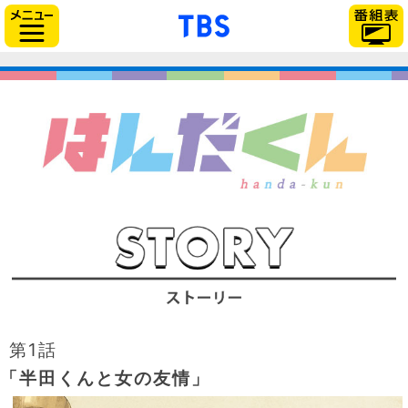
// Can also be used with $(document).ready()
「TBSテレビ」トップ
サイドメニュー
第1話
「半田くんと女の友情」