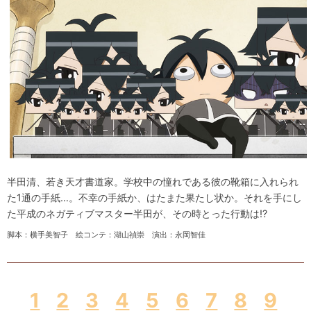
半田清、若き天才書道家。学校中の憧れである彼の靴箱に入れられ
た1通の手紙…。不幸の手紙か、はたまた果たし状か。それを手にし
た平成のネガティブマスター半田が、その時とった行動は!?
脚本：横手美智子 絵コンテ：湖山禎崇 演出：永岡智佳
1
2
3
4
5
6
7
8
9