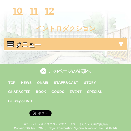
10
11
12
イントロダクション
メニュー
このページの先頭へ
TOP
NEWS
ONAIR
STAFF＆CAST
STORY
CHARACTER
BOOK
GOODS
EVENT
SPECIAL
Blu-ray＆DVD
©ヨシノサツキ／スクウェアエニックス・はんだくん製作委員会
Copyright©
1995-2026, Tokyo Broadcasting System Television, Inc. All Rights