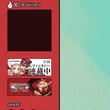
Tweets by hanakokun_i
nfo