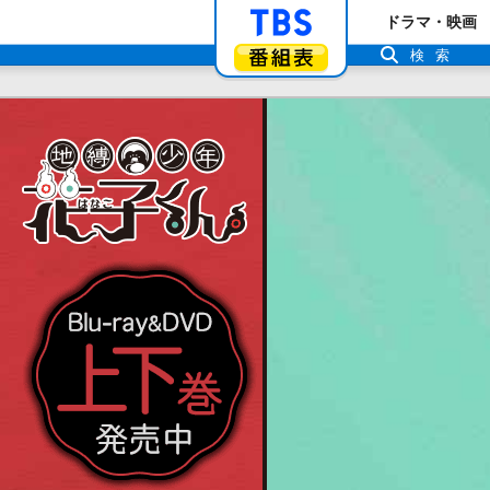
「TBSテレビ」ト
ドラマ・映画
番組表
検索