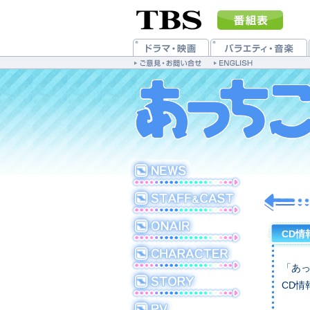
CD情
「あっ
CD情