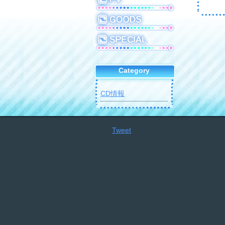
Category
CD情報
Tweet