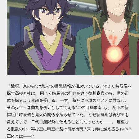
「近頃、京の街で“鬼火”の目撃情報が相次いでいる」消えた時辰儀を
探す高杉と桂は、
同じく時辰儀の行方を追う徳川慶喜から、噂の正
体を探るよう依頼を受ける。
一方、新たに巨城スサノオに君臨し、
謎の少年・森蘭丸を側近として従える“二代目無限斎”も、
配下の新
撰組に時辰儀と鬼火の関係を探らせていた。
なぜ新撰組は再び主を
変えてまで、二代目無限斎に仕えることになったのか――。
度重な
る混乱の中、再び空に時空の裂け目が出現!!
真っ赤に燃え盛るものの
正体とは――!?