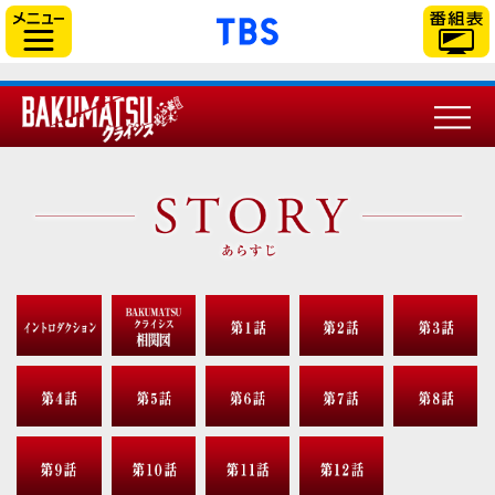
// Can also be used with $(document).ready()
「TBSテレビ」トップ
サイドメニュー