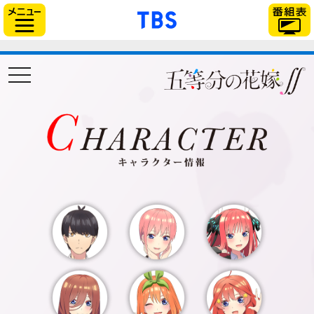
「TBSテレビ」トップ
サイドメニュー
t
o
g
g
l
e
n
a
v
i
g
a
t
i
o
n