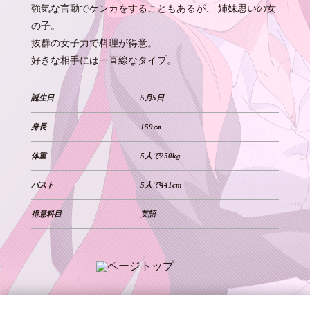
強気な言動でケンカをすることもあるが、
姉妹思いの女
の子。
抜群の女子力で料理が得意。
好きな相手には一直線なタイプ。
誕生日
5月5日
身長
159㎝
体重
5人で250kg
バスト
5人で441cm
得意科目
英語