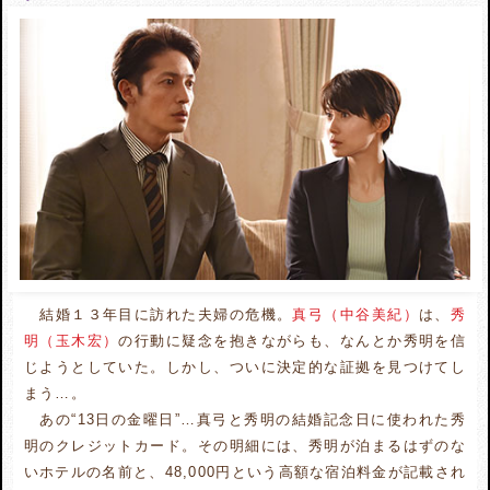
結婚１３年目に訪れた夫婦の危機。
真弓（中谷美紀）
は、
秀
明（玉木宏）
の行動に疑念を抱きながらも、なんとか秀明を信
じようとしていた。しかし、ついに決定的な証拠を見つけてし
まう…。
あの“13日の金曜日”…真弓と秀明の結婚記念日に使われた秀
明のクレジットカード。その明細には、秀明が泊まるはずのな
いホテルの名前と、48,000円という高額な宿泊料金が記載され