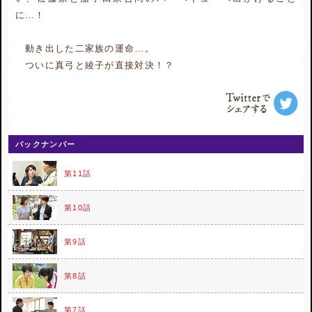
に…！
動き出した二家族の運命…。
ついに真弓と綾子が直接対決！？
バックナンバー
第11話
第10話
第9話
第8話
第7話