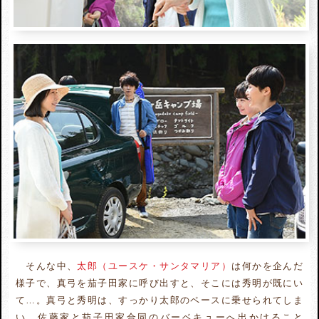
そんな中、
太郎（ユースケ・サンタマリア）
は何かを企んだ
様子で、真弓を茄子田家に呼び出すと、そこには秀明が既にい
て…。真弓と秀明は、すっかり太郎のペースに乗せられてしま
い、佐藤家と茄子田家合同のバーベキューへ出かけること